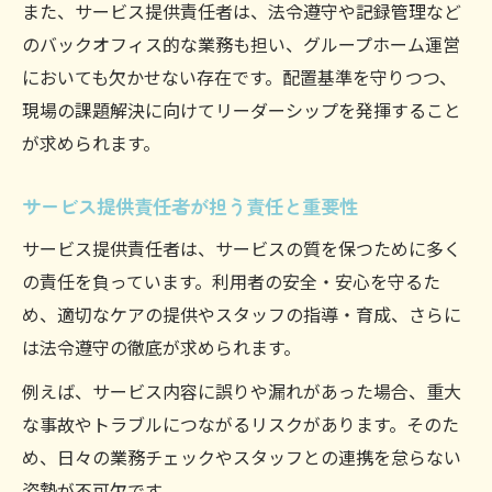
また、サービス提供責任者は、法令遵守や記録管理など
方
のバックオフィス的な業務も担い、グループホーム運営
これからサ責を目指すための最短ルート
においても欠かせない存在です。配置基準を守りつつ、
サービス提供責任者になるための最短ルー
現場の課題解決に向けてリーダーシップを発揮すること
ト解説
が求められます。
サービス提供責任者の資格取得方法と進路
サービス提供責任者が担う責任と重要性
選択
サービス提供責任者として有利な実務経験
サービス提供責任者は、サービスの質を保つために多く
とは
の責任を負っています。利用者の安全・安心を守るた
サービス提供責任者を目指す上での注意点
め、適切なケアの提供やスタッフの指導・育成、さらに
は法令遵守の徹底が求められます。
サービス提供責任者への転職成功のコツ
例えば、サービス内容に誤りや漏れがあった場合、重大
な事故やトラブルにつながるリスクがあります。そのた
め、日々の業務チェックやスタッフとの連携を怠らない
姿勢が不可欠です。