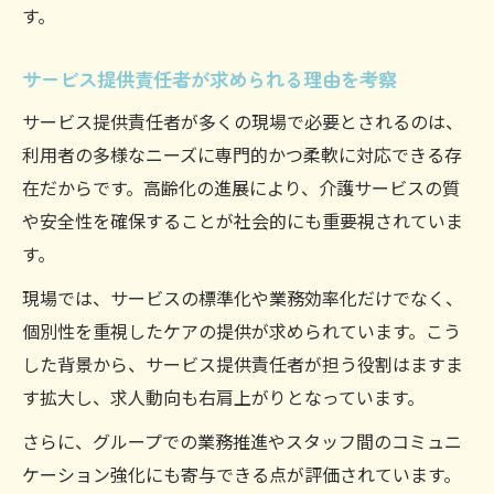
す。
携法
サービス提供責任者が実践するチームワー
サービス提供責任者が求められる理由を考察
ク術
サービス提供責任者が多くの現場で必要とされるのは、
サービス提供責任者が重視すべき現場の協
利用者の多様なニーズに専門的かつ柔軟に対応できる存
働力
在だからです。高齢化の進展により、介護サービスの質
サービス提供責任者とグループ配置基準の
や安全性を確保することが社会的にも重要視されていま
要点
す。
サ責とサービス管理責任者の違いを整理
現場では、サービスの標準化や業務効率化だけでなく、
サービス提供責任者と管理責任者の違いを
個別性を重視したケアの提供が求められています。こう
解説
した背景から、サービス提供責任者が担う役割はますま
サービス提供責任者とサービス管理責任者
す拡大し、求人動向も右肩上がりとなっています。
の役割差
さらに、グループでの業務推進やスタッフ間のコミュニ
サービス提供責任者の呼称と兼務条件を比
ケーション強化にも寄与できる点が評価されています。
較