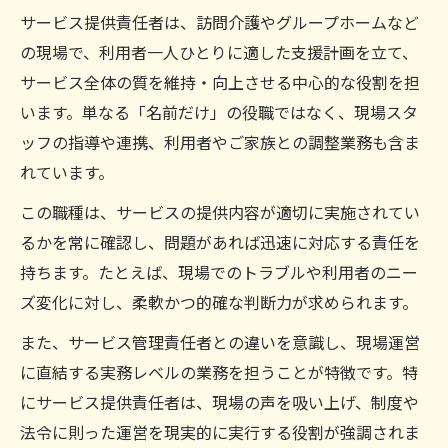
サービス提供責任者の資格要件が変わる背
サービス提供責任者は、訪問介護やグループホームなど
景
の現場で、利用者一人ひとりに適した支援計画を立て、
サービス全体の質を維持・向上させる中心的な役割を担
サービス提供責任者の配置基準のポイント
います。単なる「名前だけ」の役職ではなく、現場スタ
解説
ッフの指導や連携、利用者やご家族との調整業務も含ま
サービス提供責任者の資格取得方法と実務
れています。
要件
この職種は、サービスの提供内容が適切に実施されてい
サービス提供責任者の配置基準の変遷を振
るかを常に確認し、問題があれば迅速に対応する責任を
り返る
持ちます。たとえば、現場でのトラブルや利用者のニー
サービス提供責任者資格と例外要件の違い
ズ変化に対し、柔軟かつ的確な判断力が求められます。
に注目
グループで働く際に必要な知識とは何か
また、サービス管理責任者との違いを意識し、現場運営
に直結する実務レベルの業務を担うことが特徴です。特
サービス提供責任者が知るべきグループ運
にサービス提供責任者は、現場の声を吸い上げ、制度や
営知識
法令に則った運営を現実的に実行する役割が強調されま
サービス提供責任者とグループホームの連