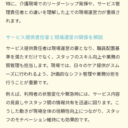
特に、介護現場でのリーダーシップ発揮や、サービス管
サービス提供責任者の業務範囲と管理責任
理責任者との違いを理解した上での現場運営力が重視さ
者の違い
れます。
サービス提供責任者と管理職の資格要件を
整理
サービス提供責任者と現場運営の関係を解説
求人選びに役立つ実務経験の見極め方
サービス提供責任者は現場運営の要となり、職員配置基
サービス提供責任者求人で求められる実務
準を満たすだけでなく、スタッフのスキル向上や業務の
経験
質管理も担当します。現場では、日々のケア提供がスム
サービス提供責任者の求人票で確認すべき
ーズに行われるよう、計画的なシフト管理や業務分担を
条件
行うことが重要です。
サービス提供責任者の経験年数と採用基準
例えば、利用者の状態変化や緊急時には、サービス内容
を解説
の見直しやスタッフ間の情報共有を迅速に図ります。こ
サービス提供責任者求人選びで重視するポ
うした動きが現場全体の信頼性向上につながり、スタッ
イント
フのモチベーション維持にも効果的です。
サービス提供責任者の年収と待遇の見極め