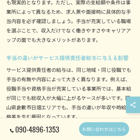
も現実的となります。ただし、実際の支給額や条件は事
業所によって異なるため、求人票や面接時に具体的な手
当内容を必ず確認しましょう。手当が充実している職場
を選ぶことで、収入だけでなく働きやすさやキャリアア
ップの面でも大きなメリットがあります。
手当の違いがサービス提供責任者給与に与える影響
サービス提供責任者の給与は、同じ地域・同じ役職でも
手当の有無や内容によって大きく異なります。例えば、
役職手当や資格手当が充実している事業所では、基本給
が同じでも総収入が大幅に上がるケースが多いです。岡
山県倉敷市日畑エリアでも、手当の違いが年収や時給の
格差を生む要因となっています。
090-4896-1353
パートで働く場合も、時給だけでなく手当の内容に着目
お問い合わせはこちら
することで、実質的な収入アップが可能です。求人選び