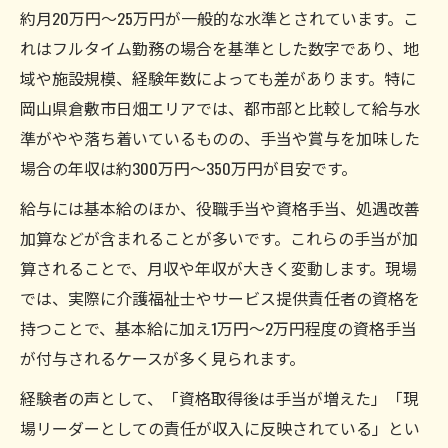
サービス提供責任者が年収400万円を目指す
約月20万円～25万円が一般的な水準とされています。こ
条件とは
れはフルタイム勤務の場合を基準とした数字であり、地
域や施設規模、経験年数によっても差があります。特に
年収400万突破のためのサービス提供責任者
岡山県倉敷市日畑エリアでは、都市部と比較して給与水
役割ポイント
準がやや落ち着いているものの、手当や賞与を加味した
サービス提供責任者の年収400万円達成事例
場合の年収は約300万円～350万円が目安です。
を分析
給与には基本給のほか、役職手当や資格手当、処遇改善
年収400万円ラインに届く求人のサービス提
加算などが含まれることが多いです。これらの手当が加
供責任者特性
算されることで、月収や年収が大きく変動します。現場
サービス提供責任者が高収入を得るための
では、実際に介護福祉士やサービス提供責任者の資格を
実践策
持つことで、基本給に加え1万円～2万円程度の資格手当
パート時給と役職手当の違いを解説
が付与されるケースが多く見られます。
サービス提供責任者パート時給と役職手当
経験者の声として、「資格取得後は手当が増えた」「現
の違いとは
場リーダーとしての責任が収入に反映されている」とい
役職手当がサービス提供責任者の収入に与