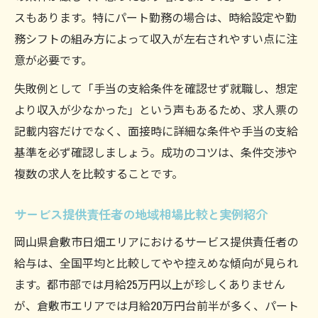
給与アップに直結するサービス提供責任者
スもあります。特にパート勤務の場合は、時給設定や勤
のポイント
務シフトの組み方によって収入が左右されやすい点に注
意が必要です。
サービス提供責任者の昇給事例から学ぶ工
夫
失敗例として「手当の支給条件を確認せず就職し、想定
各種手当が総収入に与える影響とは
より収入が少なかった」という声もあるため、求人票の
サービス提供責任者と手当の関係性を徹底
記載内容だけでなく、面接時に詳細な条件や手当の支給
解説
基準を必ず確認しましょう。成功のコツは、条件交渉や
複数の求人を比較することです。
各種手当がサービス提供責任者総収入に及
ぼす効果
サービス提供責任者の地域相場比較と実例紹介
サービス提供責任者が受けられる手当の特
岡山県倉敷市日畑エリアにおけるサービス提供責任者の
徴
給与は、全国平均と比較してやや控えめな傾向が見られ
サービス提供責任者の年収を左右する手当
ます。都市部では月給25万円以上が珍しくありません
一覧
が、倉敷市エリアでは月給20万円台前半が多く、パート
手当の違いがサービス提供責任者給与に与