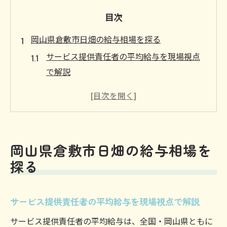
目次
岡山県倉敷市日畑の給与相場を探る
サービス提供責任者の平均給与を現場視点
で解説
求人票と実際の給与差をサービス提供責任
者目線で紹介
サービス提供責任者の地域相場比較と実例
紹介
岡山県倉敷市日畑の給与相場を
倉敷市エリアでサービス提供責任者の時給
探る
傾向を探る
介護業界におけるサービス提供責任者の収
サービス提供責任者の平均給与を現場視点で解説
入特徴
サービス提供責任者と年収400万円の現実
サービス提供責任者の平均給与は、全国・岡山県ともに