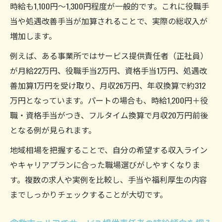
時給も1,100円～1,300円程度が一般的です。これに役職手
える影響
当や処遇改善手当が加算されることで、実際の総収入が
現場の実態から見る給料の比較ポイント
増加します。
サービス提供責任者の現場給与比較で見る
例えば、ある事業所ではサービス提供責任者（正社員）
ポイント
が月給22万円、役職手当2万円、資格手当1万円、処遇改
現場実態で分かるサービス提供責任者の収
善加算1万円を受け取り、月収26万円、年収換算で約312
入差
万円となっています。パートの場合も、時給1,200円＋役
サービス提供責任者の給与比較に重要な観
職・資格手当がつき、フルタイム換算で月収20万円前後
点とは
となる例が見られます。
リアルなサービス提供責任者給料事例から
地域相場を把握することで、自分の希望する収入ライン
学ぶ
やキャリアプランに合った職場選びがしやすくなりま
サービス提供責任者給料比較で重視すべき
す。複数の求人や実例を比較し、手当や福利厚生の内容
条件
までしっかりチェックすることが大切です。