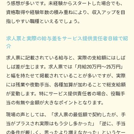
う感想が多いです。未経験からスタートした場合でも、
える影響
資格取得や経験年数の積み重ねにより、収入アップを目
パート勤務サービス提供責任者の手当比較
指しやすい職種といえるでしょう。
ポイント
サービス提供責任者の時給アップに役立つ
求人票と実際の給与差をサービス提供責任者目線で紹
知識
介
手当込みのサービス提供責任者時給相場を
求人票に記載されている給与と、実際の支給額にはしば
理解する
しば差が生じます。求人票では「月給20万円～25万円」
収入アップを叶える実例ポイント集
と幅を持たせて掲載されていることが多いですが、実際
サービス提供責任者の収入アップ成功事例
には残業や夜勤手当、各種加算が加わることで総支給額
を紹介
が変動します。特にサービス提供責任者の場合、役職手
各種手当を活用したサービス提供責任者の
当の有無や金額が大きなポイントとなります。
収入増戦略
現場の声としては、「求人票の最低額で契約したが、手
サービス提供責任者が年収を上げる工夫と
当がプラスされ実際はもう少し多かった」「逆に、手当
実践法
の条件が厳しく、思ったより増えなかった」というケー