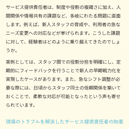
の知恵の数々
サービス提供責任者は、制度や役割の複雑さに加え、人
サービス提供責任者が工夫する人間関係の
間関係や情報共有の課題など、多岐にわたる問題に直面
円滑化術
します。例えば、新人スタッフの育成や、利用者の急な
悩みを乗り越えたサービス提供責任者の実
ニーズ変更への対応などが挙げられます。こうした課題
践的アドバイス
に対して、経験者はどのように乗り越えてきたのでしょ
うか。
サービス提供責任者の経験がストレス軽減
に役立つ理由
実例としては、スタッフ間での役割分担を明確にし、定
日々の負担を減らすサービス提供責任者の
期的にフィードバックを行うことで新人の早期戦力化を
知恵と工夫
実現したケースがあります。また、急なシフト調整が必
実例から分かるサービス提供責任者の情報共有
要な際には、日頃からスタッフ同士の信頼関係を築いて
術
おくことで、柔軟な対応が可能となったという声も寄せ
られています。
サービス提供責任者の情報共有が現場に与
える効果
現場のトラブルを解決したサービス提供責任者の知恵
実践事例に学ぶサービス提供責任者の共有