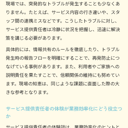
現場では、突発的なトラブルが発生することも少なくあ
ノウハウ
りません。たとえば、サービス内容の行き違いや、スタ
情報共有を円滑にするサービス提供責任者
ッフ間の連携ミスなどです。こうしたトラブルに対し、
の工夫
サービス提供責任者は冷静に状況を把握し、迅速に解決
サービス提供責任者の体験が示す共有の大
策を講じる必要があります。
切さ
具体的には、情報共有のルールを徹底したり、トラブル
トラブル防止に役立つサービス提供責任者
発生時の報告フローを明確にすることで、再発防止につ
の共有術
なげている事例があります。また、利用者やご家族への
働き方最適化へ導くサービス提供責任者の体験
説明責任を果たすことで、信頼関係の維持にも努めてい
共有
ます。現場の知恵は、同じような課題に直面した際の大
サービス提供責任者の体験が働き方改革に
きな参考となります。
貢献する理由
働き方最適化を実現したサービス提供責任
サービス提供責任者の体験が業務効率化にどう役立つ
者のポイント
か
サービス提供責任者の経験から学ぶワーク
サービス提供責任者の体験談は、業務効率化のヒントと