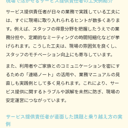
現場で活かせるサービス提供責任者の工夫例紹介
験談
サービス提供責任者が日々の業務で実践している工夫に
サービス提供責任者の経験談がキャリア形
は、すぐに現場に取り入れられるヒントが数多くありま
成に与える影響
す。例えば、スタッフの得意分野を把握したうえでの業
キャリアアップを実現したサービス提供責
務分担や、定期的なミーティングの時間短縮化などが挙
任者の歩み
げられます。こうした工夫は、現場の雰囲気を良くし、
資格取得に向けたサービス提供責任者の実
スタッフのモチベーション向上にも寄与しています。
践ストーリー
また、利用者やご家族とのコミュニケーションを密にす
サービス提供責任者の経験が今後の働き方
るための「連絡ノート」の活用や、業務マニュアルの見
に活きる理由
直しも実践例として多く見られます。これにより、サー
キャリアプラン設計に役立つサービス提供
ビス提供に関するトラブルや誤解を未然に防ぎ、現場の
責任者の実例
安定運営につながっています。
日々の悩み解消に響くサービス提供責任者の知
恵
サービス提供責任者が直面した課題と乗り越え方の実
現場の悩みに寄り添うサービス提供責任者
例