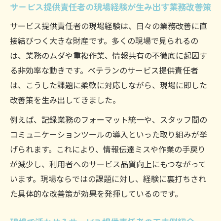
サービス提供責任者の現場経験が生み出す業務改善策
どう役立つか
サービス提供責任者が実践する業務効率化のコ
サービス提供責任者の現場経験は、日々の業務改善に直
ツ
接結びつく大きな財産です。多くの現場で見られるの
サービス提供責任者の効率化実践例と成功
は、業務のムダや重複作業、情報共有の不徹底に起因す
ポイント
る非効率な動きです。ベテランのサービス提供責任者
は、こうした課題に柔軟に対応しながら、現場に即した
現場で役立つサービス提供責任者の業務整
改善策を生み出してきました。
理術
サービス提供責任者流タスク管理の工夫と
例えば、記録業務のフォーマット統一や、スタッフ間の
効果
コミュニケーションツールの導入といった取り組みが挙
げられます。これにより、情報伝達ミスや作業の手戻り
業務効率を上げるサービス提供責任者の時
が減少し、利用者へのサービス品質向上にもつながって
間活用法
います。現場ならではの課題に対し、経験に裏打ちされ
サービス提供責任者の負担軽減につながる
た具体的な改善策が効果を発揮しているのです。
効率化術
キャリア形成に役立つサービス提供責任者の経