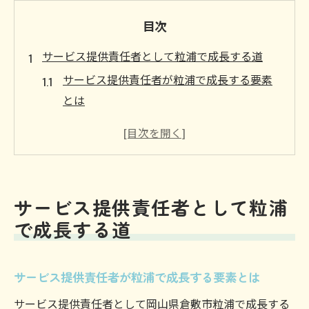
目次
サービス提供責任者として粒浦で成長する道
サービス提供責任者が粒浦で成長する要素
とは
現場で求められるサービス提供責任者像
サービス提供責任者がキャリアを築く方法
粒浦で活躍するサービス提供責任者の実例
サービス提供責任者が直面する課題と解決
サービス提供責任者として粒浦
策
で成長する道
キャリアアップを叶えるリーダーシップ術
サービス提供責任者に必要なリーダーシッ
サービス提供責任者が粒浦で成長する要素とは
プ力
サービス提供責任者として岡山県倉敷市粒浦で成長する
現場をまとめるサービス提供責任者の工夫