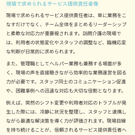
現場で求められるサービス提供責任者像
粒浦で実践できる柔軟な勤務スタイル
現場で求められるサービス提供責任者は、単に業務をこ
粒浦における専門職の新たな挑戦例
なすだけでなく、チーム全体をまとめるリーダーシップ
サービス提供責任者が取り組む新しい役割
と柔軟な対応力が重要視されます。訪問介護の現場で
専門職としてキャリアアップする挑戦方法
は、利用者の状態変化やスタッフの調整など、臨機応変
粒浦で広がるサービス提供責任者の活躍領
な判断が日常的に求められます。
域
また、管理職としてヘルパー業務も兼務する場面が多
現場で変化を生み出すサービス提供責任者
く、現場の声を直接聴きながら効率的な業務運営を図る
サービス提供責任者による新たな取り組み
力が必要です。スタッフ同士のコミュニケーション促進
事例
や、困難事例への迅速な対応も大切な役割となります。
サービス提供責任者が現場で輝くための工夫
例えば、突然のシフト変更や利用者対応のトラブルが発
サービス提供責任者が現場で活きる工夫と
生した際には、冷静に状況を整理し、スタッフと連携し
は
ながら最適な解決策を導く力が評価されます。現場目線
チームを支えるサービス提供責任者の役割
を持ち続けることが、信頼されるサービス提供責任者へ