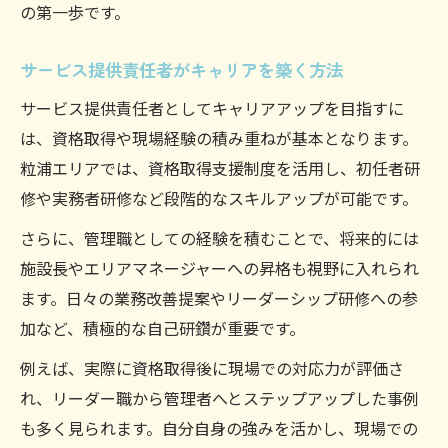
の第一歩です。
現場連携を高めるサービス提供責任者の工
夫
サービス提供責任者がキャリアを築く方法
利用者満足度を上げるサービス提供責任者
サービス提供責任者としてキャリアアップを目指すに
の実践
は、資格取得や現場経験の積み重ねが基本となります。
粒浦の現場で役立つコミュニケーション術
粒浦エリアでは、資格取得支援制度を活用し、初任者研
介護職のキャリアアップ転職成功術
修や実務者研修など段階的なスキルアップが可能です。
サービス提供責任者が目指す転職成功のポ
さらに、管理職としての経験を積むことで、将来的には
イント
施設長やエリアマネージャーへの昇格も視野に入れられ
キャリアアップを実現する求人の選び方
ます。日々の業務改善提案やリーダーシップ研修への参
サービス提供責任者経験を活かした転職戦
加など、積極的な自己研鑽が重要です。
略
例えば、実際に資格取得後に現場での対応力が評価さ
現場で評価されるスキルと実績の伝え方
れ、リーダー職から管理者へとステップアップした事例
粒浦で見つける理想の転職先とは
も多く見られます。自分自身の強みを活かし、現場での