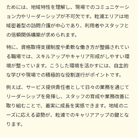
ためには、地域特性を理解し、現場でのコミュニケーシ
キャリアアップに直結する実践的リーダー
ョン力やリーダーシップが不可欠です。粒浦エリアは地
シップ
域密着型の訪問介護が中心であり、利用者やスタッフと
サービス提供責任者視点で考える信頼構築
の信頼関係構築が求められます。
法
特に、資格取得支援制度や柔軟な働き方が整備されてい
粒浦でリーダーシップを発揮するポイント
る職場では、スキルアップやキャリア形成がしやすい環
柔軟な働き方が叶うサービス提供責任者職
境が整っています。こうした環境を活かすには、自主的
サービス提供責任者が選ぶ柔軟な働き方の
な学びや現場での積極的な役割遂行がポイントです。
実例
例えば、サービス提供責任者として日々の業務を通じて
兼務を活かしたサービス提供責任者の働き
リーダーシップを発揮し、スタッフの育成や業務改善に
方改革
取り組むことで、着実に成長を実感できます。地域のニ
サービス提供責任者が実感するワークライ
ーズに応える姿勢が、粒浦でのキャリアアップの鍵とな
フバランス
ります。
現場で求められるサービス提供責任者の調
整力