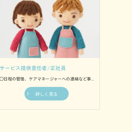
サービス提供責任者/正社員
〇日程の管理、ケアマネージャーへの連絡など事務作業 〇食べ物を食べやすい大きさにし、口まで運ぶ食事介助 〇身体を流す入浴介助 〇身体を清潔に保つために着替えを行う更衣介助 〇ずっと同じ体制にならないように体を動かす体位変換介助 〇歩行やお出かけなどを支援する移動支援などがございます。 他にも様々な介助を行いますが、基本的に利用者様の身体に接触してサポートするのが身体介助です。 〇料理や食事の準備 〇利用者様の衣服などを洗濯 〇お部屋や水回りのお掃除からゴミ出しまで 〇生活に必要なものを買い出し等 日常生活に支障が生じないように、家事全般を専門スタッフが行います。 お１人暮らしの方や介護者の方が利用者様を見守ることが難しい場合など、様々なケースにご対応いたします。
詳しく見る