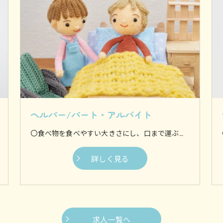
ヘルパー/パート・アルバイト
〇食べ物を食べやすい大きさにし、口まで運ぶ食事介助 〇身体を流す入浴介助 〇身体を清潔に保つために着替えを行う更衣介助 〇ずっと同じ体制にならないように体を動かす体位変換介助 〇歩行やお出かけなどを支援する移動支援などがございます。 他にも様々な介助を行いますが、基本的に利用者様の身体に接触してサポートするのが身体介助です。 〇料理や食事の準備 〇利用者様の衣服などを洗濯 〇お部屋や水回りのお掃除からゴミ出しまで 〇生活に必要なものを買い出し等 日常生活に支障が生じないように、家事全般を専門スタッフが行います。 お1人暮らしの方や介護者の方が利用者様を見守ることが難しい場合など、様々なケースにご対応いたします。
詳しく見る
求人一覧へ