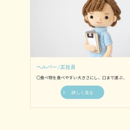
ヘルパー/正社員
〇食べ物を食べやすい大きさにし、口まで運ぶ食事介助 〇身体を流す入浴介助 〇身体を清潔に保つために着替えを行う更衣介助 〇ずっと同じ体制にならないように体を動かす体位変換介助 〇歩行やお出かけなどを支援する移動支援などがございます。 他にも様々な介助を行いますが、基本的に利用者様の身体に接触してサポートするのが身体介助です。 〇料理や食事の準備 〇利用者様の衣服などを洗濯 〇お部屋や水回りのお掃除からゴミ出しまで 〇生活に必要なものを買い出し等 日常生活に支障が生じないように、家事全般を専門スタッフが行います。 お1人暮らしの方や介護者の方が利用者様を見守ることが難しい場合など、様々なケースにご対応いたします。
詳しく見る