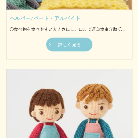
ヘルパー/パート・アルバイト
〇食べ物を食べやすい大きさにし、口まで運ぶ食事介助 〇身体を流す入浴介助 〇身体を清潔に保つために着替えを行う更衣介助 〇ずっと同じ体制にならないように体を動かす体位変換介助 〇歩行やお出かけなどを支援する移動支援などがございます。 他にも様々な介助を行いますが、基本的に利用者様の身体に接触してサポートするのが身体介助です。 〇料理や食事の準備 〇利用者様の衣服などを洗濯 〇お部屋や水回りのお掃除からゴミ出しまで 〇生活に必要なものを買い出し等 日常生活に支障が生じないように、家事全般を専門スタッフが行います。 お1人暮らしの方や介護者の方が利用者様を見守ることが難しい場合など、様々なケースにご対応いたします。
詳しく見る