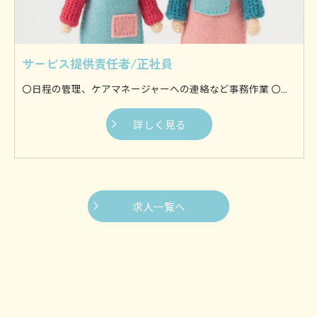
サービス提供責任者/正社員
〇日程の管理、ケアマネージャーへの連絡など事務作業 〇食べ物を食べやすい大きさにし、口まで運ぶ食事介助 〇身体を流す入浴介助 〇身体を清潔に保つために着替えを行う更衣介助 〇ずっと同じ体制にならないように体を動かす体位変換介助 〇歩行やお出かけなどを支援する移動支援などがございます。 他にも様々な介助を行いますが、基本的に利用者様の身体に接触してサポートするのが身体介助です。 〇料理や食事の準備 〇利用者様の衣服などを洗濯 〇お部屋や水回りのお掃除からゴミ出しまで 〇生活に必要なものを買い出し等 日常生活に支障が生じないように、家事全般を専門スタッフが行います。 お１人暮らしの方や介護者の方が利用者様を見守ることが難しい場合など、様々なケースにご対応いたします。
詳しく見る
求人一覧へ