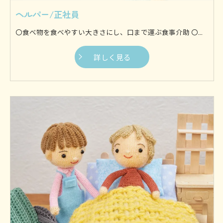
ヘルパー/正社員
〇食べ物を食べやすい大きさにし、口まで運ぶ食事介助 〇身体を流す入浴介助 〇身体を清潔に保つために着替えを行う更衣介助 〇ずっと同じ体制にならないように体を動かす体位変換介助 〇歩行やお出かけなどを支援する移動支援などがございます。 他にも様々な介助を行いますが、基本的に利用者様の身体に接触してサポートするのが身体介助です。 〇料理や食事の準備 〇利用者様の衣服などを洗濯 〇お部屋や水回りのお掃除からゴミ出しまで 〇生活に必要なものを買い出し等 日常生活に支障が生じないように、家事全般を専門スタッフが行います。 お1人暮らしの方や介護者の方が利用者様を見守ることが難しい場合など、様々なケースにご対応いたします。
詳しく見る