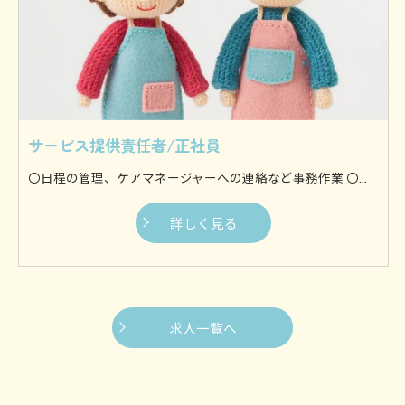
サービス提供責任者/正社員
〇日程の管理、ケアマネージャーへの連絡など事務作業 〇食べ物を食べやすい大きさにし、口まで運ぶ食事介助 〇身体を流す入浴介助 〇身体を清潔に保つために着替えを行う更衣介助 〇ずっと同じ体制にならないように体を動かす体位変換介助 〇歩行やお出かけなどを支援する移動支援などがございます。 他にも様々な介助を行いますが、基本的に利用者様の身体に接触してサポートするのが身体介助です。 〇料理や食事の準備 〇利用者様の衣服などを洗濯 〇お部屋や水回りのお掃除からゴミ出しまで 〇生活に必要なものを買い出し等 日常生活に支障が生じないように、家事全般を専門スタッフが行います。 お１人暮らしの方や介護者の方が利用者様を見守ることが難しい場合など、様々なケースにご対応いたします。
詳しく見る
求人一覧へ