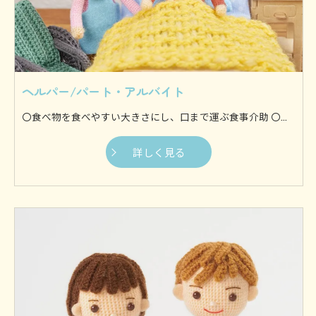
ヘルパー/パート・アルバイト
〇食べ物を食べやすい大きさにし、口まで運ぶ食事介助 〇身体を流す入浴介助 〇身体を清潔に保つために着替えを行う更衣介助 〇ずっと同じ体制にならないように体を動かす体位変換介助 〇歩行やお出かけなどを支援する移動支援などがございます。 他にも様々な介助を行いますが、基本的に利用者様の身体に接触してサポートするのが身体介助です。 〇料理や食事の準備 〇利用者様の衣服などを洗濯 〇お部屋や水回りのお掃除からゴミ出しまで 〇生活に必要なものを買い出し等 日常生活に支障が生じないように、家事全般を専門スタッフが行います。 お1人暮らしの方や介護者の方が利用者様を見守ることが難しい場合など、様々なケースにご対応いたします。
詳しく見る