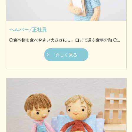
ヘルパー/正社員
〇食べ物を食べやすい大きさにし、口まで運ぶ食事介助 〇身体を流す入浴介助 〇身体を清潔に保つために着替えを行う更衣介助 〇ずっと同じ体制にならないように体を動かす体位変換介助 〇歩行やお出かけなどを支援する移動支援などがございます。 他にも様々な介助を行いますが、基本的に利用者様の身体に接触してサポートするのが身体介助です。 〇料理や食事の準備 〇利用者様の衣服などを洗濯 〇お部屋や水回りのお掃除からゴミ出しまで 〇生活に必要なものを買い出し等 日常生活に支障が生じないように、家事全般を専門スタッフが行います。 お1人暮らしの方や介護者の方が利用者様を見守ることが難しい場合など、様々なケースにご対応いたします。
詳しく見る