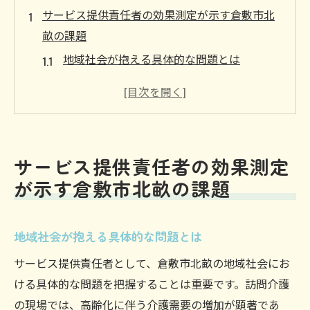
サービス提供責任者の効果測定が示す倉敷市北
畝の課題
地域社会が抱える具体的な問題とは
効果測定から見えた改善の方向性
利用者から寄せられる声の分析
課題解決に向けた初動とその成果
地域特性に即した課題の優先順位
サービス提供責任者の効果測定
長期的な視点での課題把握
が示す倉敷市北畝の課題
倉敷市北畝におけるサービス提供責任者の重要
性とその影響
地域社会が抱える具体的な問題とは
地域住民の生活支援への貢献
サービス提供責任者として、倉敷市北畝の地域社会にお
信頼関係の構築とその役割
ける具体的な問題を把握することは重要です。訪問介護
サービス提供の質向上に向けた取り組み
の現場では、高齢化に伴う介護需要の増加が顕著であ