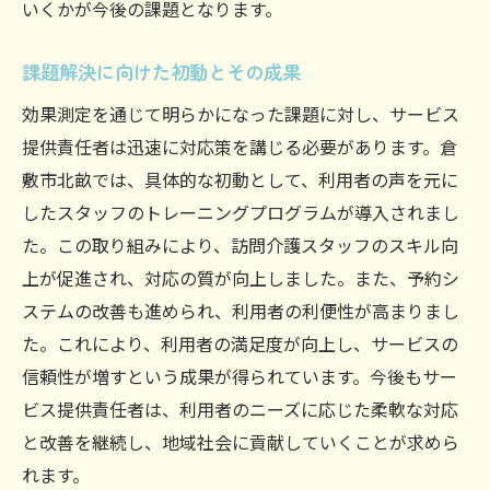
いくかが今後の課題となります。
地域住民への啓発活動
地域ニーズに応えるサービス提供責任者の挑戦
課題解決に向けた初動とその成果
と機会
効果測定を通じて明らかになった課題に対し、サービス
地域住民の声を活かしたサービス開発
提供責任者は迅速に対応策を講じる必要があります。倉
トライアルプログラムの実施と評価
敷市北畝では、具体的な初動として、利用者の声を元に
イノベーションによる新たな価値の創出
したスタッフのトレーニングプログラムが導入されまし
地域特有の課題への柔軟な対応
た。この取り組みにより、訪問介護スタッフのスキル向
多様なサービスの提供に向けた挑戦
上が促進され、対応の質が向上しました。また、予約シ
地域の声を反映した政策提言
ステムの改善も進められ、利用者の利便性が高まりまし
た。これにより、利用者の満足度が向上し、サービスの
効果測定で明らかになったサービス提供の質向
信頼性が増すという成果が得られています。今後もサー
上の道筋
ビス提供責任者は、利用者のニーズに応じた柔軟な対応
質の高さを維持するための施策
と改善を継続し、地域社会に貢献していくことが求めら
継続的なモニタリングの重要性
れます。
質の向上を支える教育プログラム