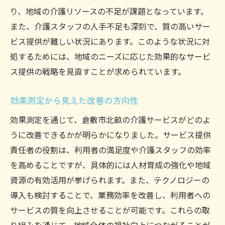
地域内での存在感と影響力
り、地域の介護リソースの不足が課題となっています。
他のサービスプロバイダーとの連携
また、介護スタッフの人手不足も深刻で、質の高いサー
サービス提供者としてのキャリアパス
ビス提供が難しい状況にあります。このような状況に対
効果測定から見えるサービス提供責任者の役割
処するためには、地域のニーズに応じた効果的なサービ
と未来
ス提供の戦略を見直すことが求められています。
将来的な役割の変化予測
効果測定から見えた改善の方向性
新しいサービスの可能性と展望
効果測定を通じて、倉敷市北畝の介護サービスがどのよ
効果測定が示す役割の進化
うに改善できるかが明らかになりました。サービス提供
訪問介護の新しいスタンダードの模索
責任者の役割は、利用者の満足度や介護スタッフの効率
働き方改革とその影響
を高めることですが、具体的には人材育成の強化や地域
地域社会をリードする存在としての期待
資源の有効活用が挙げられます。また、テクノロジーの
訪問介護での実践事例から学ぶサービス提供責
導入も検討することで、業務効率を改善し、利用者への
任者の効果
サービスの質を向上させることが可能です。これらの取
成功事例に学ぶ実践的アプローチ