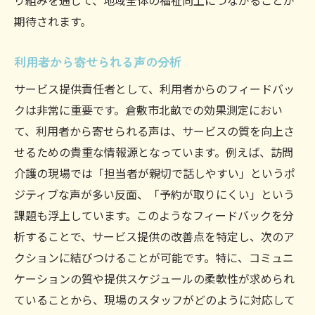
り組みを通じて、地域全体の福祉向上につながることが
訪問介護の現場での創意工夫
期待されます。
サービス提供者間でのベストプラクティス
利用者から寄せられる声の分析
の共有
実践を通じたスキルの向上
サービス提供責任者として、利用者からのフィードバッ
クは非常に重要です。倉敷市北畝での効果測定におい
実例から見える課題とその解決策
て、利用者から寄せられる声は、サービスの質を向上さ
地域に根差したサービスの改良
せるための貴重な情報源となっています。例えば、訪問
サービス提供責任者がもたらす地域社会への具
介護の現場では「担当者が親切で話しやすい」というポ
体的な貢献
ジティブな声が多い反面、「予約が取りにくい」という
地域福祉の向上への寄与
課題も浮上しています。このようなフィードバックを分
安心・安全な生活環境の実現
析することで、サービス提供の改善点を特定し、次のア
地域イベントへの積極的な参加
クションに結びつけることが可能です。特に、コミュニ
ローカルネットワークの構築
ケーションの質や提供スケジュールの柔軟性が求められ
ていることから、現場のスタッフがどのように対応して
介護教育の推進とその成果