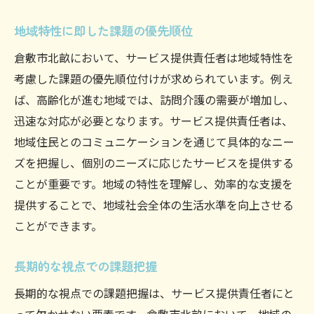
改善プロセスの透明性確保
地域特性に即した課題の優先順位
フィードバックを活かしたサービス改善
倉敷市北畝において、サービス提供責任者は地域特性を
質の向上を目指した技術導入
考慮した課題の優先順位付けが求められています。例え
倉敷市北畝の未来を創るサービス提供責任者の
ば、高齢化が進む地域では、訪問介護の需要が増加し、
取り組み
迅速な対応が必要となります。サービス提供責任者は、
地域活性化のための新たな取り組み
地域住民とのコミュニケーションを通じて具体的なニー
ズを把握し、個別のニーズに応じたサービスを提供する
持続可能なサービスモデルの構築
ことが重要です。地域の特性を理解し、効率的な支援を
地域全体の福祉向上を目指して
提供することで、地域社会全体の生活水準を向上させる
次世代へのバトンを繋ぐために
ことができます。
地域社会を支えるリーダーシップ
北畝エリアにおける未来展望
長期的な視点での課題把握
長期的な視点での課題把握は、サービス提供責任者にと