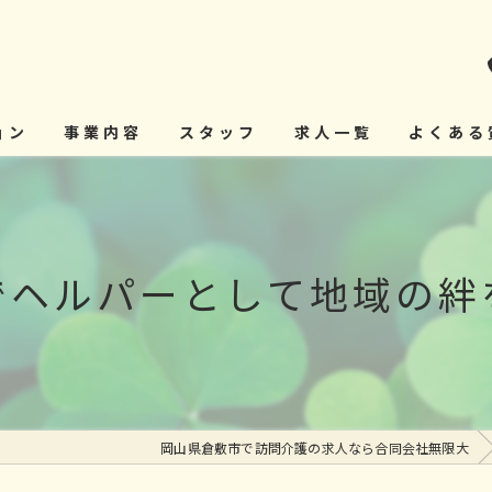
ョン
事業内容
スタッフ
求人一覧
よくある
でヘルパーとして地域の絆
岡山県倉敷市で訪問介護の求人なら合同会社無限大