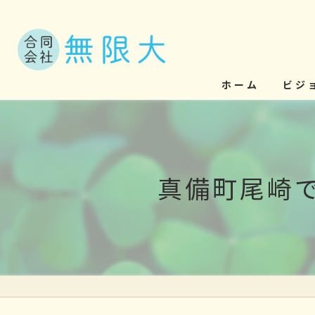
ホーム
ビジ
真備町尾崎