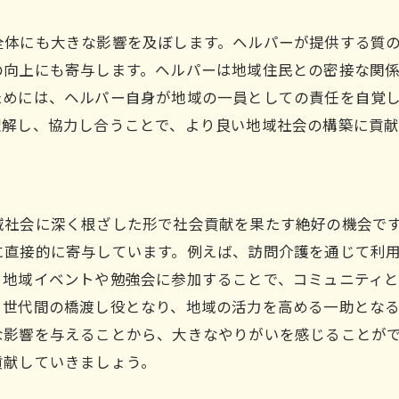
ヘルパーの仕事がもたらす地域社会への影響
全体にも大きな影響を及ぼします。ヘルパーが提供する質
地域の安心感を高める存在
の向上にも寄与します。ヘルパーは地域住民との密接な関
高齢者のQOL向上への貢献
ためには、ヘルパー自身が地域の一員としての責任を自覚
地域の課題解決に向けた取り組み
理解し、協力し合うことで、より良い地域社会の構築に貢献
ヘルパーが担う地域の安全ネットワーク
社会的孤立を防ぐための役割
地域の持続可能な発展への寄与
域社会に深く根ざした形で社会貢献を果たす絶好の機会で
ヘルパーとしてのやりがいと真備町尾崎での働き方
に直接的に寄与しています。例えば、訪問介護を通じて利
多様な働き方が選べる職場環境
、地域イベントや勉強会に参加することで、コミュニティ
感謝される仕事のやりがい
る世代間の橋渡し役となり、地域の活力を高める一助とな
柔軟なシフト制による働きやすさ
な影響を与えることから、大きなやりがいを感じることが
チームワークによる支援の質向上
貢献していきましょう。
地域の声を活かしたサービス提供