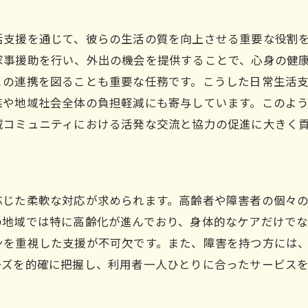
ヘルパーとしてのキャリアパス
資格とスキルの活用法
活支援を通じて、彼らの生活の質を向上させる重要な役割
変化するニーズへの適応力
家事援助を行い、外出の機会を提供することで、心身の健
地域密着型支援の魅力
との連携を図ることも重要な任務です。こうした日常生活
族や地域社会全体の負担軽減にも寄与しています。このよ
ヘルパーとしての自己成長機会
域コミュニティにおける活発な交流と協力の促進に大きく
真備町尾崎での具体的な成功事例
真備町尾崎でヘルパーとしてのキャリアを築くには
必要な資格とその取得方法
応じた柔軟な対応が求められます。高齢者や障害者の個々
地域のニーズを理解するためのステップ
の地域では特に高齢化が進んでおり、身体的なケアだけで
キャリアアップのための研修と学習
ンを重視した支援が不可欠です。また、障害を持つ方には
地域リーダーとしての役割
ーズを的確に把握し、利用者一人ひとりに合ったサービス
真備町尾崎での特有のキャリアチャンス
社会福祉の視点から見るヘルパーの意義