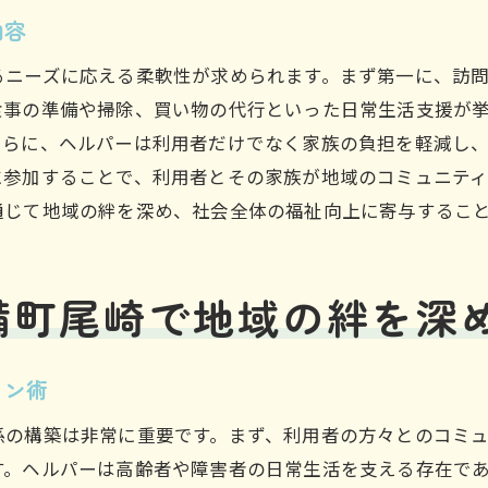
内容
働き方改革に向けた現場の取り組み
地域密着型のヘルパーがもたらす安心感
るニーズに応える柔軟性が求められます。まず第一に、訪
地域住民との絆を深める活動
食事の準備や掃除、買い物の代行といった日常生活支援が
さらに、ヘルパーは利用者だけでなく家族の負担を軽減し
緊急時対応力の強化
に参加することで、利用者とその家族が地域のコミュニテ
地域特性に応じた柔軟な支援
通じて地域の絆を深め、社会全体の福祉向上に寄与するこ
地域資源を活用した支援方法
地域の安全を守るための協力体制
安心感をもたらす日々の信頼努力
備町尾崎で地域の絆を深
ヘルパーとして真備町尾崎で成功するためのステップ
地域の歴史と文化を理解する
ョン術
地域需要に応えるサービスの提案
係の構築は非常に重要です。まず、利用者の方々とのコミ
継続的なスキルアップの重要性
す。ヘルパーは高齢者や障害者の日常生活を支える存在で
コミュニティとの連携を深める