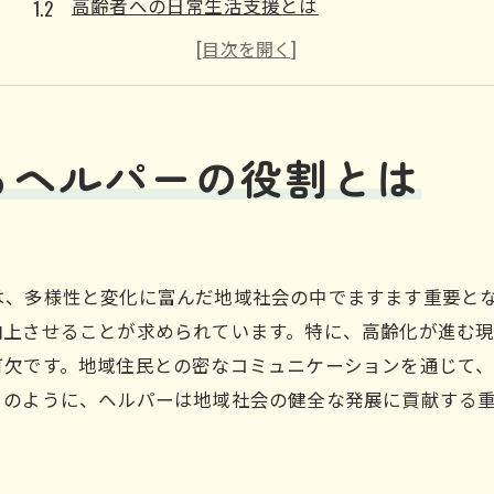
高齢者への日常生活支援とは
多様なニーズに応えるヘルパーの役割
地域社会への影響力と責任
ヘルパーの仕事を通じての地域貢献
真備町尾崎でのヘルパーの具体的活動内容
るヘルパーの役割とは
ヘルパーとして真備町尾崎で地域の絆を深める方法
信頼関係を築くためのコミュニケーション術
地域イベントへの参加と貢献
は、多様性と変化に富んだ地域社会の中でますます重要と
多職種連携による包括的支援
向上させることが求められています。特に、高齢化が進む
地域住民との協力関係の構築
可欠です。地域住民との密なコミュニケーションを通じて
定期的なフィードバックと改善の重要性
このように、ヘルパーは地域社会の健全な発展に貢献する
持続可能な支援体制の構築
。
地域社会に貢献するヘルパーの魅力と可能性