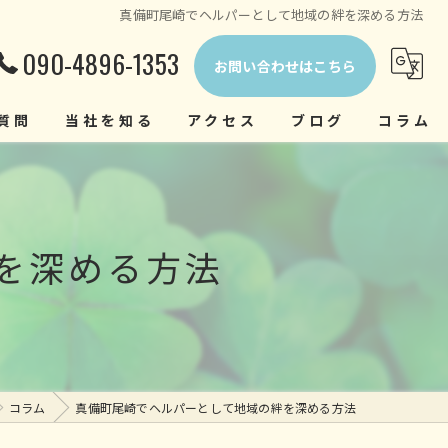
真備町尾崎でヘルパーとして地域の絆を深める方法
090-4896-1353
お問い合わせはこちら
質問
当社を知る
アクセス
ブログ
コラム
正社員
中途
を深める方法
経験者
未経験者
ヘルパー
コラム
真備町尾崎でヘルパーとして地域の絆を深める方法