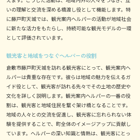
えます。こうした活動は、地域内外の人々をつなぎ、互
藤戸町天城での観光案内ヘルパーの一日を追う
いの理解と交流を深める橋渡し役として機能します。特
観光案内ヘルパーの朝の準備とルーティン
に藤戸町天城では、観光案内ヘルパーの活動が地域社会
藤戸町天城での案内ルートの計画
に新たな活力をもたらし、持続可能な観光モデルの一環
として評価されています。
観光客との触れ合いを大切にする日々
観光案内ヘルパーの昼食と休憩の過ごし方
観光客と地域をつなぐヘルパーの役割
地域の声を聞く観光案内ヘルパーの一日
倉敷市藤戸町天城を訪れる観光客にとって、観光案内ヘ
観光案内ヘルパーの充実した一日を振り返
ルパーは貴重な存在です。彼らは地域の魅力を伝えるガ
る
イド役として、観光客が訪れる先々でその土地の歴史や
観光客を魅了するヘルパーの藤戸町天城案内術
文化を詳しく説明します。観光案内ヘルパーの一番の役
観光案内ヘルパーの魅力的な話術
割は、観光客と地域住民を繋ぐ架け橋となることです。
観光客が楽しめるコース設計の工夫
地域の人々との交流を促進し、観光客に忘れられない体
個性を活かした観光案内ヘルパーの技
験を提供することで、町全体のイメージアップに貢献し
観光客の興味を引き出すヘルパーの方法
ています。ヘルパーの深い知識と情熱は、観光客にとっ