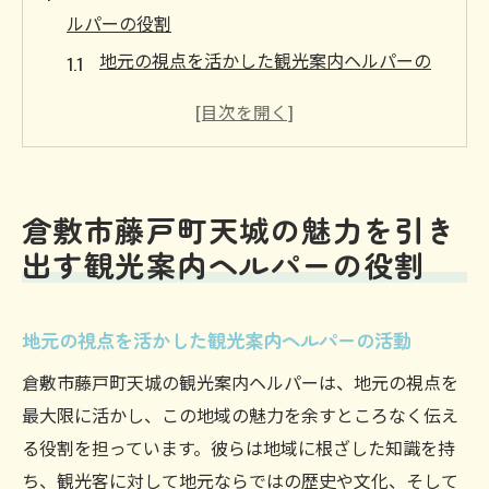
ルパーの役割
地元の視点を活かした観光案内ヘルパーの
活動
観光案内ヘルパーが育む地域のコミュニテ
ィ
観光客と地域をつなぐヘルパーの役割
倉敷市藤戸町天城の魅力を引き
観光案内ヘルパーの現地情報収集力
出す観光案内ヘルパーの役割
地域文化を伝える観光案内のプロ
ヘルパーの視点で紡ぐ藤戸町天城の魅力
地元の視点を活かした観光案内ヘルパーの活動
観光案内ヘルパーが案内する藤戸町天城の歴史
と文化
倉敷市藤戸町天城の観光案内ヘルパーは、地元の視点を
最大限に活かし、この地域の魅力を余すところなく伝え
藤戸町天城の歴史をひも解くヘルパーの案
る役割を担っています。彼らは地域に根ざした知識を持
内
ち、観光客に対して地元ならではの歴史や文化、そして
地域文化を深く理解する観光案内の知識