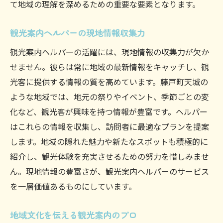
て地域の理解を深めるための重要な要素となります。
観光案内ヘルパーのおすすめスポット紹介
藤戸町天城の魅力を最大限に伝える案内術
観光案内ヘルパーの現地情報収集力
地域の魅力を伝える観光案内ヘルパーの挑戦と
観光案内ヘルパーの活躍には、現地情報の収集力が欠か
喜び
せません。彼らは常に地域の最新情報をキャッチし、観
観光案内ヘルパーが直面する地域課題
光客に提供する情報の質を高めています。藤戸町天城の
地域の魅力を発掘する観光案内ヘルパーの
ような地域では、地元の祭りやイベント、季節ごとの変
努力
化など、観光客が興味を持つ情報が豊富です。ヘルパー
観光案内を通じて地域と共に成長する喜び
はこれらの情報を収集し、訪問者に最適なプランを提案
観光客の反応が励みとなる観光案内の仕事
します。地域の隠れた魅力や新たなスポットも積極的に
新たな観光資源を開発するヘルパーの挑戦
紹介し、観光体験を充実させるための努力を惜しみませ
地域の魅力を広めるための観光案内の工夫
ん。現地情報の豊富さが、観光案内ヘルパーのサービス
を一層価値あるものにしています。
ヘルパーの視点で楽しむ藤戸町天城の隠れた魅
力
地域文化を伝える観光案内のプロ
地元民しか知らない観光案内ヘルパーのお