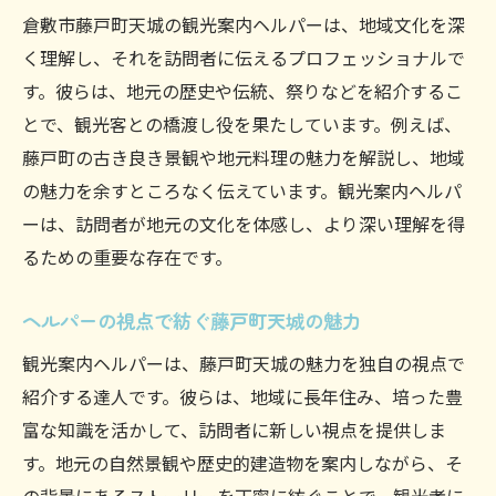
すすめ
倉敷市藤戸町天城の観光案内ヘルパーは、地域文化を深
く理解し、それを訪問者に伝えるプロフェッショナルで
観光案内ヘルパーが発見した新たなスポッ
す。彼らは、地元の歴史や伝統、祭りなどを紹介するこ
ト
とで、観光客との橋渡し役を果たしています。例えば、
観光案内を通じて感じる藤戸町天城の奥深
藤戸町の古き良き景観や地元料理の魅力を解説し、地域
さ
の魅力を余すところなく伝えています。観光案内ヘルパ
観光案内ヘルパーが案内する穴場の魅力
ーは、訪問者が地元の文化を体感し、より深い理解を得
観光客に伝えたい藤戸町天城の秘密
るための重要な存在です。
ヘルパーと共に探索する藤戸町天城の隠れ
家
ヘルパーの視点で紡ぐ藤戸町天城の魅力
藤戸町天城の観光を支える観光案内ヘルパーの
観光案内ヘルパーは、藤戸町天城の魅力を独自の視点で
力
紹介する達人です。彼らは、地域に長年住み、培った豊
観光案内ヘルパーが地域活性化に果たす役
富な知識を活かして、訪問者に新しい視点を提供しま
割
す。地元の自然景観や歴史的建造物を案内しながら、そ
観光客と地元をつなぐヘルパーの貢献