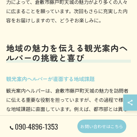
力によって、倉敷市藤戸町天城の魅力がより多くの人々
に広まることを願っています。次回もさらに充実した内
容をお届けしますので、どうぞお楽しみに。
地域の魅力を伝える観光案内ヘ
ルパーの挑戦と喜び
観光案内ヘルパーが直面する地域課題
観光案内ヘルパーは、倉敷市藤戸町天城の魅力を訪問者
に伝える重要な役割を担っていますが、その過程で様々
な地域課題に直面しています。例えば、都市部とは異な
り公共交通機関が発展していないため、移動手段の確保
090-4896-1353
お問い合わせはこちら
が難しいという問題があります。このため、ヘルパーは
地元の交通手段を知り尽くし、最適なルートを提案する