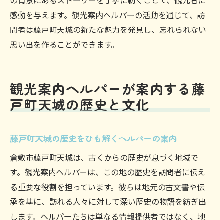
の背景にあるストーリーを丁寧に紡ぐことで、観光者に
観光案内ヘルパーの専門性とその影響力
感動を与えます。観光案内ヘルパーの活動を通じて、訪
問者は藤戸町天城の新たな魅力を発見し、忘れられない
地域経済を支える観光案内ヘルパーの力
思い出を作ることができます。
観光案内ヘルパーの努力による観光業の発
展
地域の未来を切り拓く観光案内ヘルパーの
観光案内ヘルパーが案内する藤
存在
戸町天城の歴史と文化
藤戸町天城の歴史をひも解くヘルパーの案内
倉敷市藤戸町天城は、古くからの歴史が息づく地域で
す。観光案内ヘルパーは、この地の歴史を訪問者に伝え
る重要な役割を担っています。彼らは地元の古文書や伝
承を基に、訪れる人々に対して深い歴史の物語を紡ぎ出
します。ヘルパーたちは単なる情報提供者ではなく、地