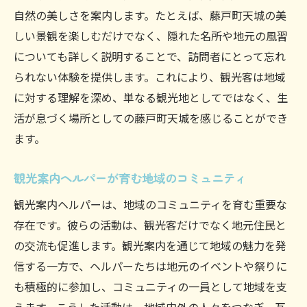
自然の美しさを案内します。たとえば、藤戸町天城の美
歴史ある町並みを案内するヘルパーの工夫
しい景観を楽しむだけでなく、隠れた名所や地元の風習
藤戸町天城の伝統行事を紹介する観光案内
についても詳しく説明することで、訪問者にとって忘れ
観光案内ヘルパーによる地元の文化体験
られない体験を提供します。これにより、観光客は地域
文化遺産を守り伝える観光案内ヘルパーの
に対する理解を深め、単なる観光地としてではなく、生
使命
活が息づく場所としての藤戸町天城を感じることができ
ヘルパーが案内する藤戸町天城の自然美を堪能
ます。
する旅
観光案内ヘルパーが育む地域のコミュニティ
四季折々の自然を案内するヘルパーの力
天城の自然と調和する観光案内の手法
観光案内ヘルパーは、地域のコミュニティを育む重要な
存在です。彼らの活動は、観光客だけでなく地元住民と
自然美を体感するためのヘルパーの工夫
の交流も促進します。観光案内を通じて地域の魅力を発
観光案内ヘルパーと巡る自然スポット
信する一方で、ヘルパーたちは地元のイベントや祭りに
自然を守りながら楽しむ観光案内の技
も積極的に参加し、コミュニティの一員として地域を支
ヘルパーと共に歩く藤戸町天城の自然道