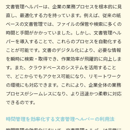
文書管理ヘルパーで実現する効率的な業務環境
文書管理ヘルパーは、企業の業務プロセスを根本的に見
直し、最適化する力を持っています。例えば、従来の紙
文書管理ヘルパーが創造する効率的なオフ
ベースの文書管理では、ファイルの保管や検索に多くの
ィス環境
時間と手間がかかっていました。しかし、文書管理ヘル
業務環境を最適化する文書管理ヘルパーの
パーを導入することで、これらのプロセスを自動化する
効果
ことが可能です。文書のデジタル化により、必要な情報
生産性向上を目指す文書管理ヘルパーの導
を瞬時に検索・取得でき、作業効率が飛躍的に向上しま
入
す。また、クラウドベースのシステムを活用すること
効率的なオフィスづくりを支える文書管理
で、どこからでもアクセス可能になり、リモートワーク
ヘルパー
の環境にも対応できます。これにより、企業全体の業務
文書管理ヘルパーで作る快適な働き空間
プロセスがシームレスになり、より迅速かつ柔軟に対応
業務環境改善を図る文書管理ヘルパーの活
できるのです。
用
時間管理を効率化する文書管理ヘルパーの利用法