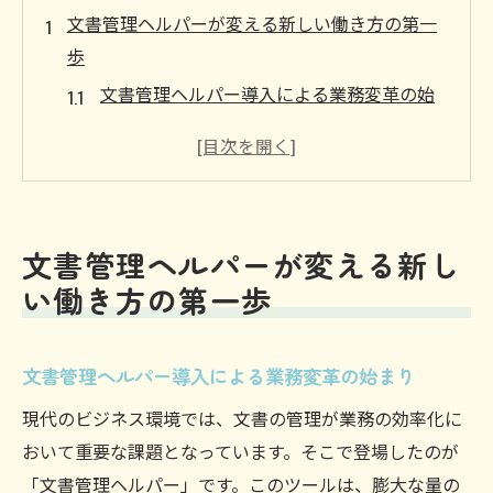
文書管理ヘルパーが変える新しい働き方の第一
歩
文書管理ヘルパー導入による業務変革の始
まり
新しいワークスタイルを支える文書管理ヘ
ルパー
文書管理ヘルパーで実現するスムーズな日
文書管理ヘルパーが変える新し
常業務
い働き方の第一歩
文書管理ヘルパーの活用で働き方改革を促
進
文書管理ヘルパー導入による業務変革の始まり
効率的な業務環境を構築する文書管理ヘル
パーの役割
現代のビジネス環境では、文書の管理が業務の効率化に
文書管理ヘルパーによるリモートワークの
おいて重要な課題となっています。そこで登場したのが
可能性
「文書管理ヘルパー」です。このツールは、膨大な量の