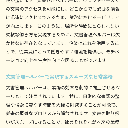
境が整います。文書管理ヘルパーは、クラウドベースで
する理由
の文書のアクセスを可能にし、どこからでも必要な情報
紙削減に貢献する文書管理ヘルパーの機能
に迅速にアクセスできるため、業務におけるモビリティ
が向上します。このように、場所や時間にとらわれない
ペーパーレスオフィスを実現する文書管理
柔軟な働き方を実現するために、文書管理ヘルパーは欠
ヘルパー
かせない存在となっています。企業はこれを活用するこ
環境に優しい文書管理ヘルパーの導入効果
とで、従業員にとって働きやすい環境を提供し、モチベ
文書管理ヘルパーがもたらすデジタル化の
ーション向上や生産性向上を図ることができます。
波
ペーパーレス時代の必須ツール、文書管理
文書管理ヘルパーで実現するスムーズな日常業務
ヘルパー
文書管理ヘルパーは、業務の効率を劇的に向上させるツ
文書管理ヘルパーがもたらす業務プロセスの変
ールとして注目されています。特に、日常的な書類の整
革
理や検索に費やす時間を大幅に削減することが可能で、
文書管理ヘルパーで業務フローを改善
従来の煩雑なプロセスから解放されます。文書の取り扱
プロセス自動化を実現する文書管理ヘルパ
いがスムーズになることで、社員それぞれが本来の業務
ー