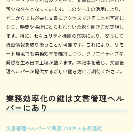
リモートワークが普及する中で、文書管理ヘルパーは不
柔軟な働き方をサポートする文書管理ヘルパー
可欠な存在となっています。このツールの活用により、
の活用法
どこからでも必要な文書にアクセスできることが可能に
文書管理ヘルパーが促進するフレキシブル
なり、時間や場所にとらわれない柔軟な働き方が実現し
な勤務
ます。特に、セキュリティ機能の充実により、安心して
リモートワークを支える文書管理ヘルパー
機密情報を取り扱うことが可能です。これにより、リモ
の活用
ート環境でも業務効率を維持しつつ、クリエイティブな
発想を生み出す土壌が整います。本記事を通じ、文書管
個々のライフスタイルに合わせた文書管理
理ヘルパーが提供する新しい働き方にご期待ください。
ヘルパーの使い方
働き方の多様性を尊重する文書管理ヘルパ
ー
業務効率化の鍵は文書管理ヘル
文書管理ヘルパーでワークライフバランス
パーにあり
を実現
自由な働き方を可能にする文書管理ヘルパ
文書管理ヘルパーで業務プロセスを最適化
ー