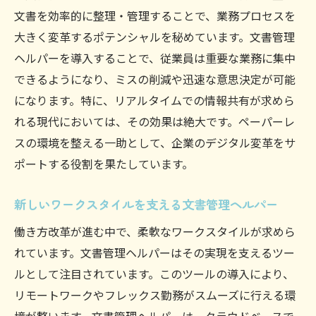
業務効率化の鍵は文書管理ヘルパーにあり
文書を効率的に整理・管理することで、業務プロセスを
大きく変革するポテンシャルを秘めています。文書管理
文書管理ヘルパーで業務プロセスを最適化
ヘルパーを導入することで、従業員は重要な業務に集中
時間管理を効率化する文書管理ヘルパーの
できるようになり、ミスの削減や迅速な意思決定が可能
利用法
になります。特に、リアルタイムでの情報共有が求めら
文書管理ヘルパーの導入で生産性向上
れる現代においては、その効果は絶大です。ペーパーレ
文書管理ヘルパーが提供する効率化のメリ
スの環境を整える一助として、企業のデジタル変革をサ
ット
ポートする役割を果たしています。
文書管理ヘルパーで実現するスマートワー
クフロー
新しいワークスタイルを支える文書管理ヘルパー
文書管理ヘルパーがもたらす業務時間の短
働き方改革が進む中で、柔軟なワークスタイルが求めら
縮
れています。文書管理ヘルパーはその実現を支えるツー
ペーパーレス時代をリードする文書管理ヘルパ
ルとして注目されています。このツールの導入により、
ーとは
リモートワークやフレックス勤務がスムーズに行える環
文書管理ヘルパーがペーパーレス化を促進