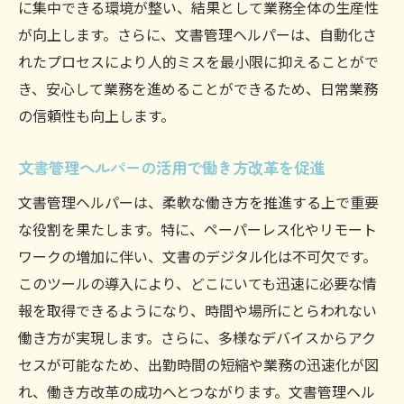
に集中できる環境が整い、結果として業務全体の生産性
文書管理ヘルパーが変える作業ルーチン
が向上します。さらに、文書管理ヘルパーは、自動化さ
業務プロセスの効率化を支える文書管理ヘ
れたプロセスにより人的ミスを最小限に抑えることがで
ルパー
き、安心して業務を進めることができるため、日常業務
の信頼性も向上します。
文書管理ヘルパー導入がもたらす組織変革
文書管理ヘルパーと業務プロセスの未来
文書管理ヘルパーの活用で働き方改革を促進
企業の未来を拓く文書管理ヘルパーの可能性
文書管理ヘルパーは、柔軟な働き方を推進する上で重要
文書管理ヘルパーが企業成長を促進
な役割を果たします。特に、ペーパーレス化やリモート
未来志向の企業における文書管理ヘルパー
ワークの増加に伴い、文書のデジタル化は不可欠です。
の役割
このツールの導入により、どこにいても迅速に必要な情
文書管理ヘルパーの進化が企業の未来を形
報を取得できるようになり、時間や場所にとらわれない
作る
働き方が実現します。さらに、多様なデバイスからアク
文書管理ヘルパーで企業のデジタル化を加
セスが可能なため、出勤時間の短縮や業務の迅速化が図
速
れ、働き方改革の成功へとつながります。文書管理ヘル