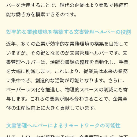
企業競争力を高める文書管理ヘルパーの力
パーを活用することで、現代の企業はより柔軟で持続可
文書管理ヘルパーが描く次世代の働き方
能な働き方を模索できるのです。
コスト削減と時間短縮を実現する文書管理ヘル
効率的な業務環境を構築する文書管理ヘルパーの役割
パー
近年、多くの企業が効率的な業務環境の構築を目指して
文書管理ヘルパーでコスト効率を最大化
いますが、その鍵となるのが文書管理ヘルパーです。文
時間削減を可能にする文書管理ヘルパーの
書管理ヘルパーは、煩雑な書類の整理を自動化し、手間
導入効果
を大幅に削減します。これにより、従業員は本来の業務
文書管理ヘルパーがもたらす経費削減の実
に集中でき、創造的な活動が可能となります。さらに、
例
ペーパーレス化を推進し、物理的スペースの削減にも寄
業務時間短縮とコスト削減を両立する文書
与します。これらの要素が組み合わさることで、企業全
管理ヘルパー
体の生産性向上に大きく貢献しています。
企業の財務改善に貢献する文書管理ヘルパ
ー
文書管理ヘルパーによるリモートワークの可能性
文書管理ヘルパーでコスト管理を見直す